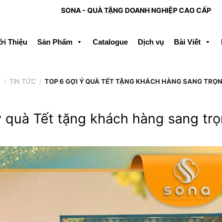
SONA - QUÀ TẶNG DOANH NGHIỆP CAO CẤP
ới Thiệu
Sản Phẩm
Catalogue
Dịch vụ
Bài Viết
Ủ
/
TIN TỨC
/
TOP 6 GỢI Ý QUÀ TẾT TẶNG KHÁCH HÀNG SANG TRỌNG
 quà Tết tặng khách hàng sang trọn