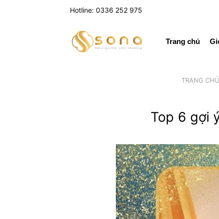
Bỏ
Hotline: 0336 252 975
qua
nội
dung
Trang chủ
Gi
TRANG CH
Top 6 gợi ý