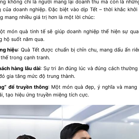
ng không chỉ là người mang lại doanh thu mà còn là nhữn
g của doanh nghiệp. Đặc biệt vào dịp Tết – thời khắc khở
 mang nhiều giá trị hơn là một lời chúc:
ột món quà tinh tế sẽ giúp doanh nghiệp thể hiện sự qua
ng hộ suốt năm qua.
ng hiệu
: Quà Tết được chuẩn bị chỉn chu, mang dấu ấn riê
 thế trong cạnh tranh.
hách hàng lâu dài
: Sự tri ân đúng lúc và đúng cách thườn
đó gia tăng mức độ trung thành.
ng” để truyền thông
: Một món quà đẹp, ý nghĩa và mang t
i, tạo hiệu ứng truyền miệng tích cực.