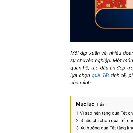
Mỗi dịp xuân về, nhiều do
sự chuyên nghiệp. Một món
quan hệ, tạo dấu ấn đẹp tro
lựa chọn
quà Tết
tinh tế, p
của mình.
Mục lục
ẩn
1
Vì sao nên tặng quà Tết c
2
3 tiêu chí chọn quà Tết 
3
Xu hướng quà Tết tặng k