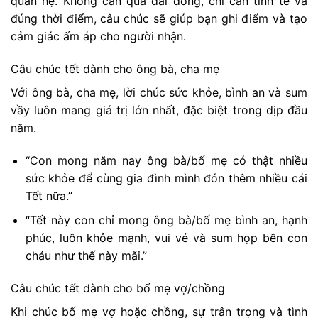
quan hệ. Không cần quá dài dòng, chỉ cần tinh tế và
đúng thời điểm, câu chúc sẽ giúp bạn ghi điểm và tạo
cảm giác ấm áp cho người nhận.
Câu chúc tết dành cho ông bà, cha mẹ
Với ông bà, cha mẹ, lời chúc sức khỏe, bình an và sum
vầy luôn mang giá trị lớn nhất, đặc biệt trong dịp đầu
năm.
“Con mong năm nay ông bà/bố mẹ có thật nhiều
sức khỏe để cùng gia đình mình đón thêm nhiều cái
Tết nữa.”
“Tết này con chỉ mong ông bà/bố mẹ bình an, hạnh
phúc, luôn khỏe mạnh, vui vẻ và sum họp bên con
cháu như thế này mãi.”
Câu chúc tết dành cho bố mẹ vợ/chồng
Khi chúc bố mẹ vợ hoặc chồng, sự trân trọng và tình