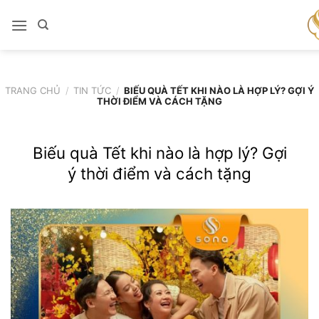
Bỏ
qua
nội
dung
TRANG CHỦ
/
TIN TỨC
/
BIẾU QUÀ TẾT KHI NÀO LÀ HỢP LÝ? GỢI Ý
THỜI ĐIỂM VÀ CÁCH TẶNG
Biếu quà Tết khi nào là hợp lý? Gợi
ý thời điểm và cách tặng