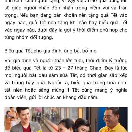
tình cảm của người tặng, vì vậy việc trao quà đúng lúc
sẽ giúp người nhận đón nhận trong niềm vui và trân
trọng. Nếu bạn đang băn khoăn nên tặng quà Tết vào
ngày nào, quà Tết nên tặng khi nào hay biếu quà Tết
vào ngày nào, dưới đây là gợi ý thời điểm phù hợp cho
từng nhóm đối tượng.
Biếu quà Tết cho gia đình, ông bà, bố mẹ
Với gia đình và người thân lớn tuổi, thời điểm lý tưởng
để biếu quà Tết là từ 23 – 27 tháng Chạp. Đây là lúc
mọi người bắt đầu sắm sửa Tết, có thời gian sắp xếp
và trưng bày quà. Ngoài ra, biếu quà trong bữa cơm
tất niên hoặc sáng mùng 1 Tết cũng mang ý nghĩa
đoàn viên, gửi lời chúc an khang đầu năm.