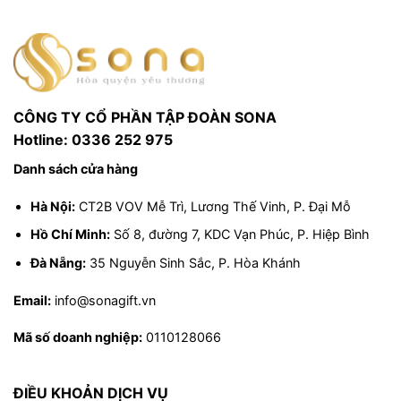
CÔNG TY CỔ PHẦN TẬP ĐOÀN SONA
Hotline: 0336 252 975
Danh sách cửa hàng
Hà Nội:
CT2B VOV Mễ Trì, Lương Thế Vinh, P. Đại Mỗ
Hồ Chí Minh:
Số 8, đường 7, KDC Vạn Phúc, P. Hiệp Bình
Đà Nẵng:
35 Nguyễn Sinh Sắc, P. Hòa Khánh
Email:
info@sonagift.vn
Mã số doanh nghiệp:
0110128066
ĐIỀU KHOẢN DỊCH VỤ