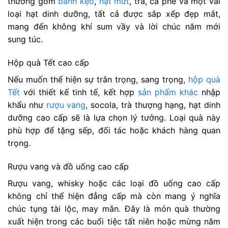
thường gồm
bánh kẹo
,
hạt mứt
, trà, cà phê và một vài
loại hạt dinh dưỡng, tất cả được sắp xếp đẹp mắt,
mang đến không khí sum vầy và lời chúc năm mới
sung túc.
Hộp quà Tết cao cấp
Nếu muốn thể hiện sự trân trọng, sang trọng,
hộp quà
Tết
với thiết kế tinh tế, kết hợp
sản phẩm khác
nhập
khẩu như
rượu vang
, socola, trà thượng hạng, hạt dinh
dưỡng cao cấp sẽ là lựa chọn lý tưởng. Loại quà này
phù hợp để tặng sếp, đối tác hoặc khách hàng quan
trọng.
Rượu vang và đồ uống cao cấp
Rượu vang, whisky hoặc các loại đồ uống cao cấp
không chỉ thể hiện đẳng cấp mà còn mang ý nghĩa
chúc tụng tài lộc, may mắn. Đây là món quà thường
xuất hiện trong các buổi tiệc tất niên hoặc mừng năm