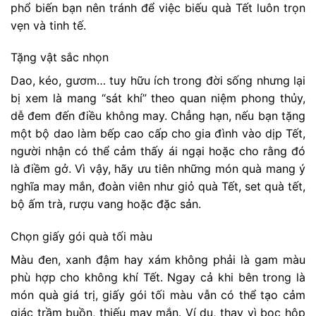
phổ biến bạn nên tránh để việc biếu quà Tết luôn trọn
vẹn và tinh tế.
Tặng vật sắc nhọn
Dao, kéo, gươm… tuy hữu ích trong đời sống nhưng lại
bị xem là mang “sát khí” theo quan niệm phong thủy,
dễ đem đến điều không may. Chẳng hạn, nếu bạn tặng
một bộ dao làm bếp cao cấp cho gia đình vào dịp Tết,
người nhận có thể cảm thấy ái ngại hoặc cho rằng đó
là điềm gở. Vì vậy, hãy ưu tiên những món quà mang ý
nghĩa may mắn, đoàn viên như giỏ quà Tết, set quà tết,
bộ ấm trà, rượu vang hoặc đặc sản.
Chọn giấy gói quà tối màu
Màu đen, xanh đậm hay xám không phải là gam màu
phù hợp cho không khí Tết. Ngay cả khi bên trong là
món quà giá trị, giấy gói tối màu vẫn có thể tạo cảm
giác trầm buồn, thiếu may mắn. Ví dụ, thay vì bọc hộp