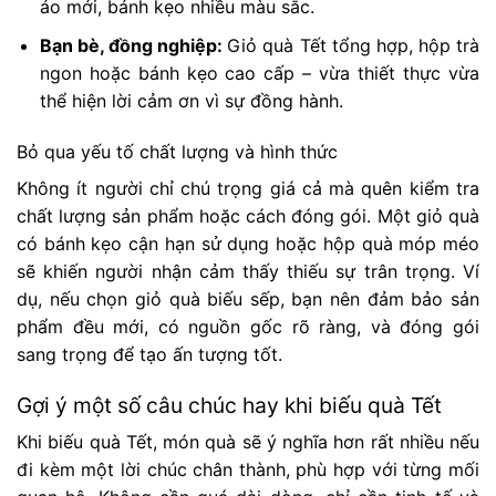
áo mới, bánh kẹo nhiều màu sắc.
Bạn bè, đồng nghiệp:
Giỏ quà Tết tổng hợp, hộp trà
ngon hoặc bánh kẹo cao cấp – vừa thiết thực vừa
thể hiện lời cảm ơn vì sự đồng hành.
Bỏ qua yếu tố chất lượng và hình thức
Không ít người chỉ chú trọng giá cả mà quên kiểm tra
chất lượng sản phẩm hoặc cách đóng gói. Một giỏ quà
có bánh kẹo cận hạn sử dụng hoặc hộp quà móp méo
sẽ khiến người nhận cảm thấy thiếu sự trân trọng. Ví
dụ, nếu chọn giỏ quà biếu sếp, bạn nên đảm bảo sản
phẩm đều mới, có nguồn gốc rõ ràng, và đóng gói
sang trọng để tạo ấn tượng tốt.
Gợi ý một số câu chúc hay khi biếu quà Tết
Khi biếu quà Tết, món quà sẽ ý nghĩa hơn rất nhiều nếu
đi kèm một lời chúc chân thành, phù hợp với từng mối