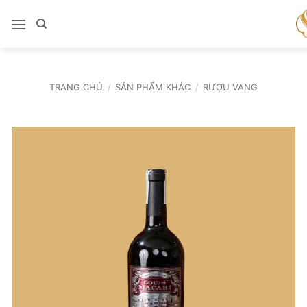
Bỏ
qua
nội
dung
TRANG CHỦ
/
SẢN PHẨM KHÁC
/
RƯỢU VANG