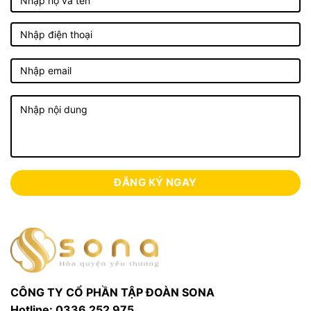
nắng trực tiếp và nhiệt độ cao.
Đặt chai nằm ngang: Giúp nút bần luôn ẩm, giữ 
trọn hương vị tự nhiên của rượu.
Tại sao nên chọn Rượu Vang Pháp Louis 
Macari tại Sona?
Nhập khẩu chính ngạch: Rượu có đầy đủ tem 
phụ tiếng Việt, hóa đơn VAT và thông tin xuất 
xứ rõ ràng.
Chất lượng đảm bảo: Sản xuất bởi Bordeaux 
Families – Pháp, cam kết quy trình bền vững 
và truy xuất nguồn gốc minh bạch.
Phù hợp làm quà tặng doanh nghiệp: Sona hỗ 
trợ thiết kế, in logo và gói quà theo nhận diện 
thương hiệu.
CÔNG TY CỔ PHẦN TẬP ĐOÀN SONA
Hotline: 0336 252 975
Giao hàng toàn quốc: Nhanh chóng, an toàn và 