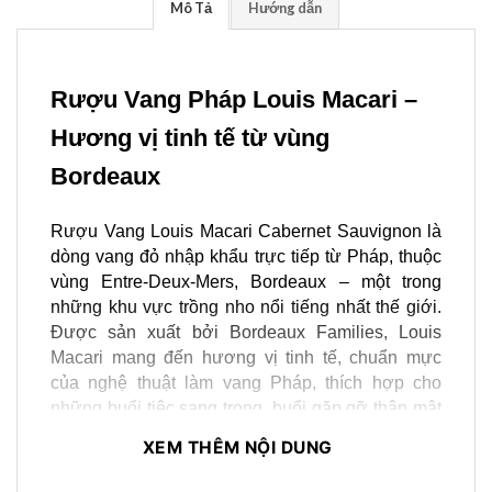
Mô Tả
Hướng dẫn
Rượu Vang Pháp Louis Macari – 
Hương vị tinh tế từ vùng 
Bordeaux
Rượu Vang Louis Macari Cabernet Sauvignon là 
dòng vang đỏ nhập khẩu trực tiếp từ Pháp, thuộc 
vùng Entre-Deux-Mers, Bordeaux – một trong 
những khu vực trồng nho nổi tiếng nhất thế giới. 
Được sản xuất bởi Bordeaux Families, Louis 
Macari mang đến hương vị tinh tế, chuẩn mực 
của nghệ thuật làm vang Pháp, thích hợp cho 
những buổi tiệc sang trọng, buổi gặp gỡ thân mật 
hay làm quà biếu cao cấp.
XEM THÊM NỘI DUNG
Hương vị đặc trưng của Rượu Vang Louis 