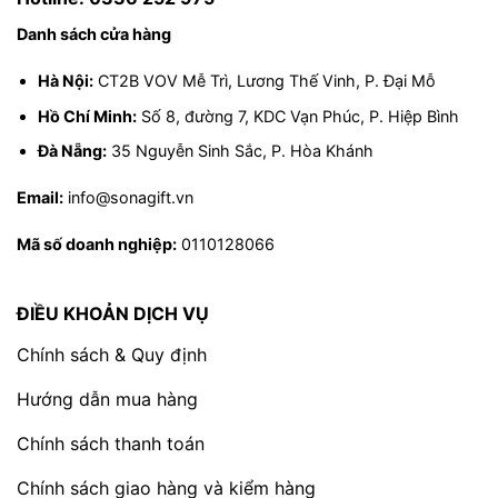
đúng hẹn.
Danh sách cửa hàng
Kết luận:
Hà Nội:
CT2B VOV Mễ Trì, Lương Thế Vinh, P. Đại Mỗ
Hồ Chí Minh:
Số 8, đường 7, KDC Vạn Phúc, P. Hiệp Bình
Rượu Vang Pháp Louis Macari Cabernet 
Sauvignon là lựa chọn hoàn hảo cho những ai 
Đà Nẵng:
35 Nguyễn Sinh Sắc, P. Hòa Khánh
yêu thích phong cách vang cổ điển, thanh lịch và 
Email:
info@sonagift.vn
dễ uống. Với xuất xứ Bordeaux – vùng đất rượu 
vang danh tiếng, Louis Macari xứng đáng là món 
Mã số doanh nghiệp:
0110128066
quà tri ân tinh tế cho đối tác, khách hàng và người 
thân trong dịp lễ Tết.
ĐIỀU KHOẢN DỊCH VỤ
Chính sách & Quy định
Hướng dẫn mua hàng
Chính sách thanh toán
Chính sách giao hàng và kiểm hàng