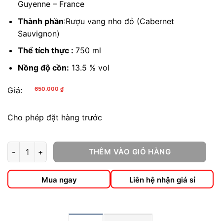
Guyenne – France
Thành phần
:Rượu vang nho đỏ (Cabernet
Sauvignon)
Thể tích thực :
750 ml
Nồng độ cồn:
13.5 % vol
Giá:
650.000
₫
Cho phép đặt hàng trước
THÊM VÀO GIỎ HÀNG
Rượu Vang Pháp Louis Macari số lượng
Mua ngay
Liên hệ nhận giá sỉ