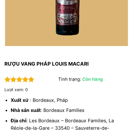
RƯỢU VANG PHÁP LOUIS MACARI
Tình trạng:
Còn hàng
5
1
trên 5
Lượt xem: 0
dựa trên
đánh giá
Xuất xứ
: Bordeaux, Pháp
Nhà sản xuất
:
Bordeaux Families
Địa chỉ:
Les Bordeaux – Bordeaux Families, La
Réole-de-la-Gare – 33540 – Sauveterre-de-