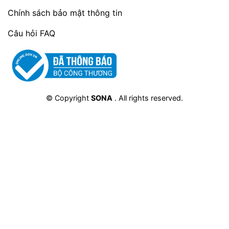
Chính sách bảo mật thông tin
Kết luận
Câu hỏi FAQ
Nho khô chile Snuts là một lựa chọn hoàn hảo
cho những người yêu thích trái cây tươi ngon
và quan tâm đến sức khỏe. Với hương vị thơm
ngon, giàu dinh dưỡng và tiện lợi, sản phẩm
này sẽ mang đến cho bạn những trải nghiệm
© Copyright
SONA
. All rights reserved.
tuyệt vời.
Hãy cùng Snuts tận hưởng hương vị ngọt
ngào của nho Chile chất lượng cao!