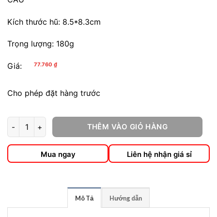
Kích thước hũ: 8.5*8.3cm
Trọng lượng: 180g
Giá:
77.760
₫
Cho phép đặt hàng trước
THÊM VÀO GIỎ HÀNG
Nho Khô Chile số lượng
Mua ngay
Liên hệ nhận giá sỉ
Mô Tả
Hướng dẫn