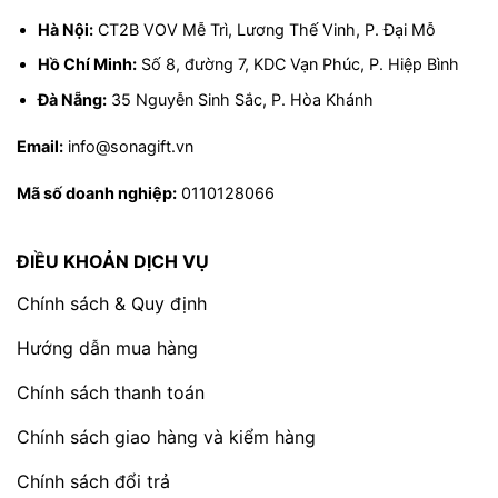
Hà Nội:
CT2B VOV Mễ Trì, Lương Thế Vinh, P. Đại Mỗ
Tại sao bạn nên chọn
Nho khô chile Snuts
thay
vì các sản phẩm khác?
Hồ Chí Minh:
Số 8, đường 7, KDC Vạn Phúc, P. Hiệp Bình
Chất lượng vượt trội:
Snuts luôn đặt chất
Đà Nẵng:
35 Nguyễn Sinh Sắc, P. Hòa Khánh
lượng sản phẩm lên hàng đầu, sử dụng
Email:
info@sonagift.vn
nguyên liệu tươi ngon, quy trình sản xuất
hiện đại và không sử dụng chất bảo quản
Mã số doanh nghiệp:
0110128066
độc hại.
Hương vị tự nhiên:
Nho sấy giữ nguyên
ĐIỀU KHOẢN DỊCH VỤ
hương vị tự nhiên, không sử dụng chất tạo
màu, tạo mùi.
Chính sách & Quy định
Đa dạng sản phẩm:
Snuts cung cấp nhiều
Hướng dẫn mua hàng
loại sản phẩm trái cây sấy khác nhau, đáp
Chính sách thanh toán
ứng nhu cầu của nhiều khách hàng.
Giá cả hợp lý:
Sản phẩm có giá cả cạnh
Chính sách giao hàng và kiểm hàng
tranh so với các sản phẩm cùng loại trên thị
Chính sách đổi trả
trường.