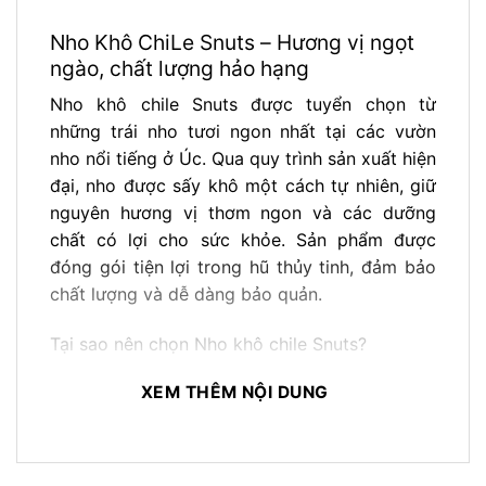
Nho Khô ChiLe Snuts – Hương vị ngọt
ngào, chất lượng hảo hạng
Nho khô chile Snuts được tuyển chọn từ
những trái nho tươi ngon nhất tại các vườn
nho nổi tiếng ở Úc. Qua quy trình sản xuất hiện
đại, nho được sấy khô một cách tự nhiên, giữ
nguyên hương vị thơm ngon và các dưỡng
chất có lợi cho sức khỏe. Sản phẩm được
đóng gói tiện lợi trong hũ thủy tinh, đảm bảo
chất lượng và dễ dàng bảo quản.
Tại sao nên chọn
Nho khô chile Snuts
?
Nguyên liệu tự nhiên, chất lượng cao:
Nho
XEM THÊM NỘI DUNG
Úc được biết đến với hương vị ngọt ngào,
đậm đà và giàu dinh dưỡng. Snuts chỉ sử
dụng những trái nho tươi ngon nhất, đảm