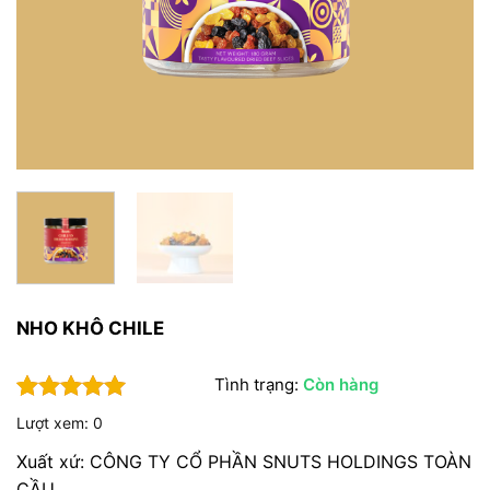
NHO KHÔ CHILE
Tình trạng:
Còn hàng
5
1
trên 5
Lượt xem: 0
dựa trên
đánh giá
Xuất xứ: CÔNG TY CỔ PHẦN SNUTS HOLDINGS TOÀN
CẦU