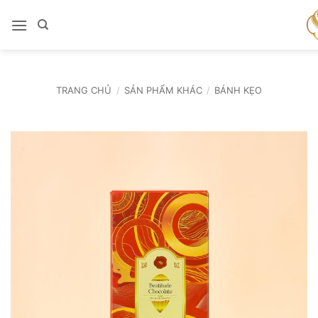
Bỏ
qua
nội
dung
TRANG CHỦ
/
SẢN PHẨM KHÁC
/
BÁNH KẸO