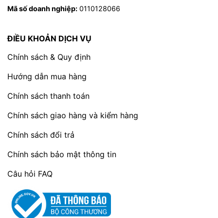
Mã số doanh nghiệp:
0110128066
Chất lượng vượt trội:
SONA luôn đặt chất
lượng sản phẩm lên hàng đầu, sử dụng
ĐIỀU KHOẢN DỊCH VỤ
nguyên liệu cao cấp và quy trình sản xuất
nghiêm ngặt.
Chính sách & Quy định
Hương vị độc đáo:
Mỗi viên socola đều
Hướng dẫn mua hàng
mang đến một trải nghiệm vị giác khác biệt.
Chính sách thanh toán
Thiết kế sang trọng:
Hộp socola là món
quà ý nghĩa và tinh tế.
Chính sách giao hàng và kiểm hàng
Đa dạng sản phẩm:
SONA cung cấp nhiều
Chính sách đổi trả
loại hộp socola với nhiều hương vị và thiết
kế khác nhau, đáp ứng nhu cầu của nhiều
Chính sách bảo mật thông tin
khách hàng.
Câu hỏi FAQ
Kết luận
Hộp Socola không chỉ là một món quà ngọt
ngào mà còn là một tác phẩm nghệ thuật. Với