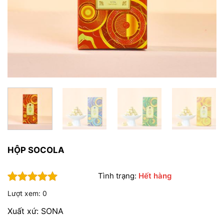
HỘP SOCOLA
Tình trạng:
Hết hàng
5
1
trên 5
Lượt xem: 0
dựa trên
đánh giá
Xuất xứ: SONA