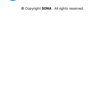
chất lượng vượt trội, hương vị độc đáo và
© Copyright
SONA
. All rights reserved.
thiết kế tinh tế, sản phẩm này chắc chắn sẽ
làm hài lòng ngay cả những khách hàng khó
tính nhất.