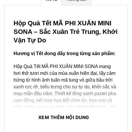
Hộp Quà Tết MÃ PHI XUÂN MINI 
SONA – Sắc Xuân Trẻ Trung, Khởi 
Vận Tự Do
Hương vị Tết đong đầy trong từng sản phẩm:
Hộp Quà Tết MÃ PHI XUÂN MINI SONA mang 
hơi thở tươi mới của mùa xuân hiện đại, lấy cảm 
hứng từ hình ảnh tuấn mã tung vó giữa bầu trời 
xanh rực rỡ, biểu trưng cho sự tự do, khởi sắc và 
may mắn đầu năm. Thiết kế tông xanh pastel pha 
cam đồng, kết hợp họa tiết chim én, hoa mai và 
mây xuân, mang lại cảm giác phóng khoáng – trẻ 
trung – tràn đầy năng lượng. Dáng hộp đứng gọn 
XEM THÊM NỘI DUNG
nhẹ, tinh giản nhưng vẫn nổi bật, phù hợp cho 
doanh nghiệp tặng số lượng lớn hoặc làm quà tri 