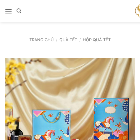
Bỏ
qua
nội
dung
TRANG CHỦ
/
QUÀ TẾT
/
HỘP QUÀ TẾT