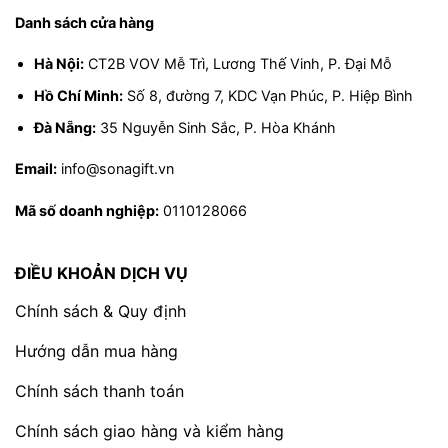
đầy may mắn và khởi sắc.
Danh sách cửa hàng
2. Sử dụng sản phẩm:
Hà Nội:
CT2B VOV Mễ Trì, Lương Thế Vinh, P. Đại Mỗ
Hồ Chí Minh:
Số 8, đường 7, KDC Vạn Phúc, P. Hiệp Bình
Bánh kẹo, hạt dinh dưỡng:
 Dùng trực tiếp 
Đà Nẵng:
35 Nguyễn Sinh Sắc, P. Hòa Khánh
hoặc đãi khách đầu xuân.
Trà:
 Pha nóng theo hướng dẫn để cảm nhận vị 
Email:
info@sonagift.vn
thanh tinh tế.
Mã số doanh nghiệp:
0110128066
Rượu mơ:
 Ướp lạnh nhẹ trước khi thưởng 
thức.
ĐIỀU KHOẢN DỊCH VỤ
Trái cây sấy:
 Dùng liền hoặc kết hợp với trà, 
cà phê.
Chính sách & Quy định
Hướng dẫn mua hàng
3. Gợi ý sử dụng:
Chính sách thanh toán
Biếu tặng:
 Thay lời chúc “Mã Phi Xuân – Vạn 
Sự Cát Tường.”
Chính sách giao hàng và kiểm hàng