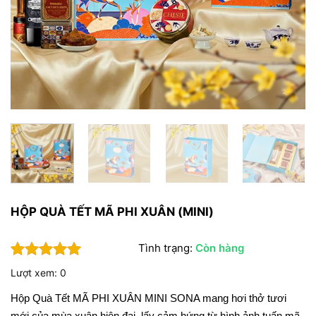
HỘP QUÀ TẾT MÃ PHI XUÂN (MINI)
Tình trạng:
Còn hàng
5
1
trên 5
Lượt xem: 0
dựa trên
đánh giá
Hộp Quà Tết MÃ PHI XUÂN MINI SONA mang hơi thở tươi 
mới của mùa xuân hiện đại, lấy cảm hứng từ hình ảnh tuấn mã 