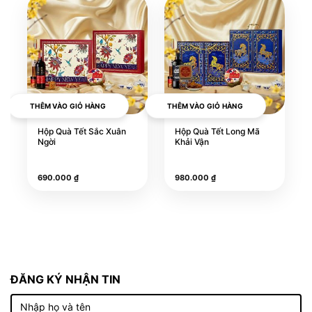
THÊM VÀO GIỎ HÀNG
THÊM VÀO GIỎ HÀNG
Hộp Quà Tết Sắc Xuân
Hộp Quà Tết Long Mã
Ngời
Khải Vận
Công dụng và lợi ích:
Phiên bản mini gọn gàng, tiện lợi khi vận 
690.000
₫
980.000
₫
chuyển và trưng bày.
Màu sắc tươi sáng, phù hợp cho quà biếu 
mang phong cách trẻ trung và năng động.
Món quà tượng trưng cho tinh thần “Mã Đáo 
Thành Công – Khởi Xuân Như Ý.”
ĐĂNG KÝ NHẬN TIN
Toàn bộ sản phẩm bên trong đều được chọn 
lọc, kiểm định và đóng gói tiêu chuẩn an toàn 