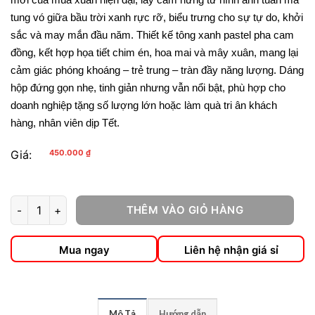
tung vó giữa bầu trời xanh rực rỡ, biểu trưng cho sự tự do, khởi 
sắc và may mắn đầu năm. Thiết kế tông xanh pastel pha cam 
đồng, kết hợp họa tiết chim én, hoa mai và mây xuân, mang lại 
cảm giác phóng khoáng – trẻ trung – tràn đầy năng lượng. Dáng 
hộp đứng gọn nhẹ, tinh giản nhưng vẫn nổi bật, phù hợp cho 
doanh nghiệp tặng số lượng lớn hoặc làm quà tri ân khách 
hàng, nhân viên dịp Tết.
Giá:
450.000
₫
THÊM VÀO GIỎ HÀNG
Hộp Quà Tết Mã Phi Xuân (Mini) số lượng
Mua ngay
Liên hệ nhận giá sỉ
Mô Tả
Hướng dẫn