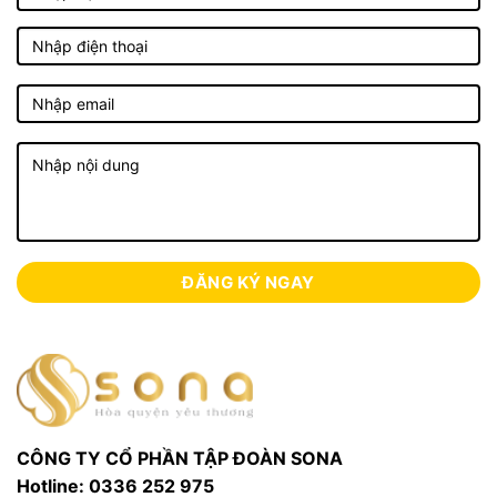
thực phẩm.
Lưu ý khi sử dụng:
Dùng trong thời gian khuyến nghị để đảm bảo 
chất lượng sản phẩm.
Bảo quản nơi khô ráo, thoáng mát, tránh ánh 
nắng trực tiếp.
Rượu mơ chỉ dùng cho người trên 18 tuổi, vui 
lòng sử dụng có chừng mực.
Hướng dẫn sử dụng – Trải nghiệm trọn vị Tết 
cùng SONA:
1. Mở hộp quà:
CÔNG TY CỔ PHẦN TẬP ĐOÀN SONA
Ngắm nhìn sắc xanh của mùa xuân và dáng 
Hotline: 0336 252 975
ngựa tung vó – biểu tượng cho hành trình mới 