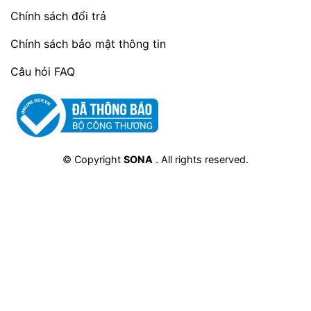
Trang trí:
 Hộp quà nổi bật trên bàn trà hoặc 
Chính sách đổi trả
quầy lễ tân, mang sắc xuân tươi mới vào 
không gian.
Chính sách bảo mật thông tin
Thông tin thêm:
Câu hỏi FAQ
SONA miễn phí thiết kế riêng & in logo doanh 
nghiệp.
Giao hàng toàn quốc, đúng hẹn – chuyên 
nghiệp.
© Copyright
SONA
. All rights reserved.
Xem thêm: Bộ Sưu Tập Quà Tết 2026 SONA
Kết Luận:
Hộp Quà Tết MÃ PHI XUÂN MINI SONA – Tinh 
gọn, rực rỡ và tràn đầy năng lượng, gửi trao lời 
chúc khởi đầu may mắn và hành trình hanh thông 
suốt năm mới.