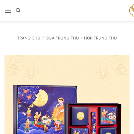
Bỏ
qua
nội
dung
TRANG CHỦ
/
QUÀ TRUNG THU
/
HỘP TRUNG THU