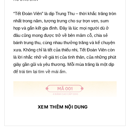
“Tết Đoàn Viên” là dịp Trung Thu – thời khắc trăng tròn 
nhất trong năm, tượng trưng cho sự trọn vẹn, sum 
họp và gắn kết gia đình. Đây là lúc mọi người dù ở 
đâu cũng mong được trở về bên mâm cỗ, chia sẻ 
bánh trung thu, cùng nhau thưởng trăng và kể chuyện 
xưa. Không chỉ là tết của thiếu nhi, Tết Đoàn Viên còn 
là lời nhắc nhở về giá trị của tình thân, của những phút 
giây gần gũi và yêu thương. Mỗi mùa trăng là một dịp 
để trái tim lại tìm về mái ấm.
XEM THÊM NỘI DUNG