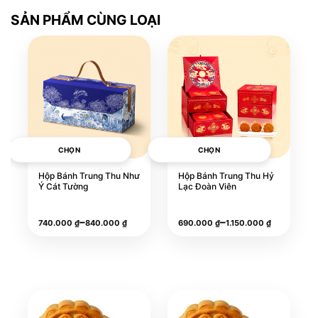
SẢN PHẨM CÙNG LOẠI
CHỌN
CHỌN
Hộp Bánh Trung Thu Như
Hộp Bánh Trung Thu Hỷ
Ý Cát Tường
Lạc Đoàn Viên
Khoảng
Khoảng
–
–
740.000
₫
840.000
₫
690.000
₫
1.150.000
₫
giá:
giá:
từ
từ
740.000 ₫
690.000 ₫
đến
đến
840.000 ₫
1.150.000 ₫
Sản
Sản
phẩm
phẩm