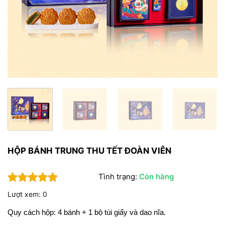
HỘP BÁNH TRUNG THU TẾT ĐOÀN VIÊN
Tình trạng:
Còn hàng
5
1
trên 5
Lượt xem: 0
dựa trên
đánh giá
Quy cách hộp: 4 bánh + 1 bộ túi giấy và dao nĩa.