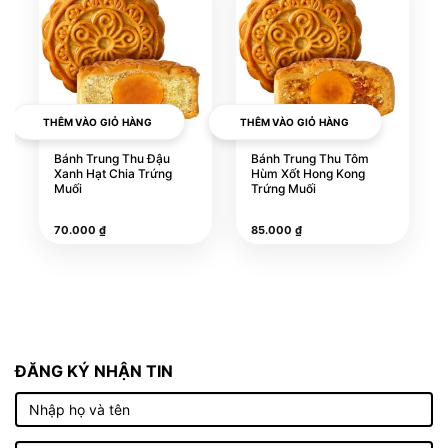
này
này
có
có
nhiều
nhiều
biến
biến
thể.
thể.
THÊM VÀO GIỎ HÀNG
THÊM VÀO GIỎ HÀNG
Các
Các
tùy
tùy
Bánh Trung Thu Đậu
Bánh Trung Thu Tôm
Xanh Hạt Chia Trứng
Hùm Xốt Hong Kong
chọn
chọn
Muối
Trứng Muối
có
có
thể
thể
70.000
₫
85.000
₫
được
được
chọn
chọn
trên
trên
trang
trang
sản
sản
ĐĂNG KÝ NHẬN TIN
phẩm
phẩm