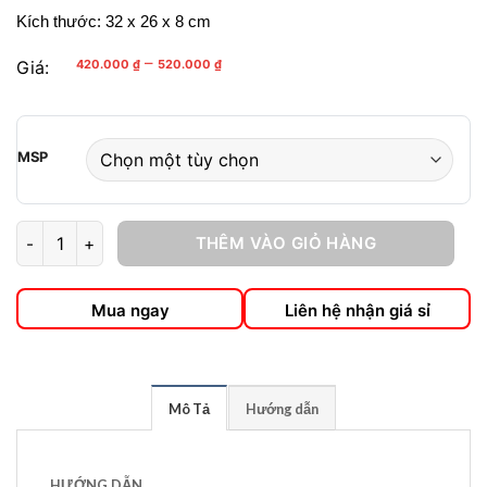
Kích thước: 32 x 26 x 8 cm
Khoảng
–
Giá:
420.000
₫
520.000
₫
giá:
từ
420.000 ₫
đến
520.000 ₫
MSP
THÊM VÀO GIỎ HÀNG
Hộp Bánh Trung Thu Tết Đoàn Viên số lượng
Mua ngay
Liên hệ nhận giá sỉ
Mô Tả
Hướng dẫn
HƯỚNG DẪN