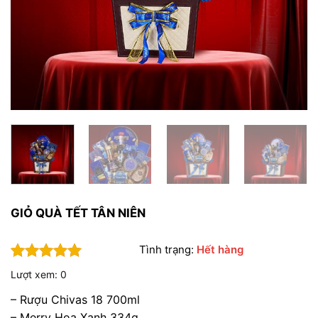
GIỎ QUÀ TẾT TÂN NIÊN
Tình trạng:
Hết hàng
5
1
trên 5
Lượt xem: 0
dựa trên
đánh giá
– Rượu Chivas 18 700ml
– Merry Hoa Xanh 334g