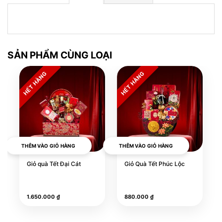
SẢN PHẨM CÙNG LOẠI
THÊM VÀO GIỎ HÀNG
THÊM VÀO GIỎ HÀNG
Giỏ quà Tết Đại Cát
Giỏ Quà Tết Phúc Lộc
1.650.000
₫
880.000
₫