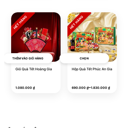
THÊM VÀO GIỎ HÀNG
CHỌN
Giỏ Quà Tết Hoàng Gia
Hộp Quà Tết Phúc An Gia
Khoảng
–
1.080.000
₫
690.000
₫
1.830.000
₫
giá:
từ
690.000 ₫
đến
1.830.000 ₫
Sản
phẩm
này