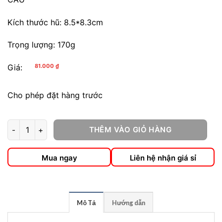
Kích thước hũ: 8.5*8.3cm
Trọng lượng: 170g
Giá:
81.000
₫
Cho phép đặt hàng trước
THÊM VÀO GIỎ HÀNG
Chà Là Sấy Dẻo số lượng
Mua ngay
Liên hệ nhận giá sỉ
Mô Tả
Hướng dẫn