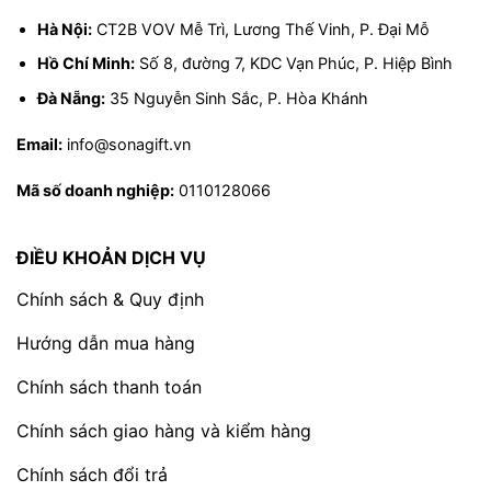
hoạt động cả ngày.
Hà Nội:
CT2B VOV Mễ Trì, Lương Thế Vinh, P. Đại Mỗ
Tốt cho hệ tiêu hóa:
Chất xơ trong chà là
Hồ Chí Minh:
Số 8, đường 7, KDC Vạn Phúc, P. Hiệp Bình
giúp hỗ trợ hệ tiêu hóa, ngăn ngừa táo bón.
Đà Nẵng:
35 Nguyễn Sinh Sắc, P. Hòa Khánh
Cải thiện sức khỏe tim mạch:
Kali trong
Email:
info@sonagift.vn
chà là giúp điều hòa huyết áp, giảm nguy
cơ mắc các bệnh về tim mạch.
Mã số doanh nghiệp:
0110128066
Tăng cường hệ miễn dịch:
Các vitamin và
khoáng chất trong chà là giúp tăng cường
ĐIỀU KHOẢN DỊCH VỤ
hệ miễn dịch, bảo vệ cơ thể khỏi bệnh tật.
Chính sách & Quy định
Làm đẹp da:
Các chất chống oxy hóa trong
chà là giúp bảo vệ da, ngăn ngừa lão hóa.
Hướng dẫn mua hàng
Tại sao bạn nên chọn Chà Là Sấy Dẻo Snuts
Chính sách thanh toán
thay vì các sản phẩm khác?
Chính sách giao hàng và kiểm hàng
Hương vị tự nhiên, ngọt thanh:
Chà là sấy
Chính sách đổi trả
dẻo Snuts không quá ngọt, không gây