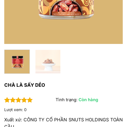
CHÀ LÀ SẤY DẺO
Tình trạng:
Còn hàng
5
1
trên 5
Lượt xem: 0
dựa trên
đánh giá
Xuất xứ:
CÔNG TY CỔ PHẦN SNUTS HOLDINGS TOÀN
CẦU