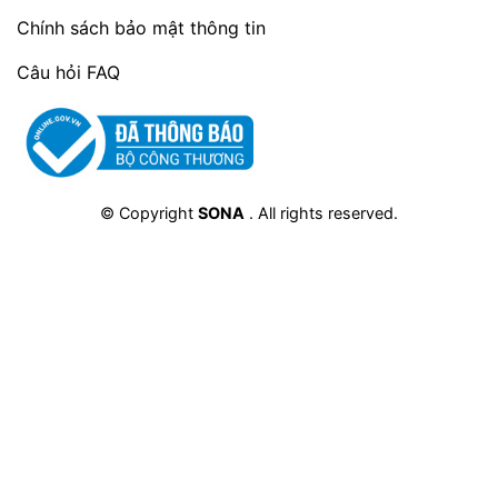
ngán, phù hợp với nhiều khẩu vị.
Chính sách bảo mật thông tin
Chất lượng đảm bảo:
Snuts luôn đặt chất
Câu hỏi FAQ
lượng sản phẩm lên hàng đầu, sử dụng
nguyên liệu tươi ngon, quy trình sản xuất
hiện đại và không sử dụng chất bảo quản
độc hại.
Giá cả hợp lý:
Sản phẩm có giá cả cạnh
© Copyright
SONA
. All rights reserved.
tranh so với các sản phẩm cùng loại trên thị
trường.
Phù hợp với mọi đối tượng:
Sản phẩm phù
hợp với mọi lứa tuổi, đặc biệt là những
người quan tâm đến sức khỏe và muốn tìm
kiếm một món ăn vặt lành mạnh.
Kết luận
Chà Là Sấy Dẻo Snuts không chỉ là một món
ăn vặt ngon miệng mà còn là một lựa chọn