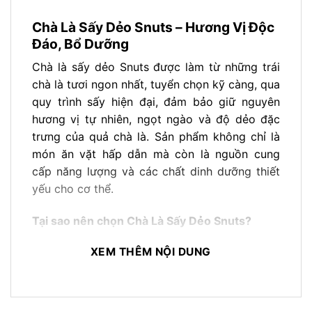
Chà Là Sấy Dẻo Snuts – Hương Vị Độc
Đáo, Bổ Dưỡng
Chà là sấy dẻo Snuts được làm từ những trái
chà là tươi ngon nhất, tuyển chọn kỹ càng, qua
quy trình sấy hiện đại, đảm bảo giữ nguyên
hương vị tự nhiên, ngọt ngào và độ dẻo đặc
trưng của quả chà là. Sản phẩm không chỉ là
món ăn vặt hấp dẫn mà còn là nguồn cung
cấp năng lượng và các chất dinh dưỡng thiết
yếu cho cơ thể.
Tại sao nên chọn Chà Là Sấy Dẻo Snuts?
Nguyên liệu tự nhiên, chất lượng cao:
Chà
XEM THÊM NỘI DUNG
là được nhập khẩu từ những vùng trồng chà
là nổi tiếng, đảm bảo độ tươi ngon và chất
lượng.